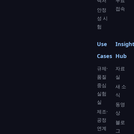
텍처
무료
접속
안정
성 시
험
Use
Insigh
Cases
Hub
규제·
자료
품질
실
중심
새 소
실험
식
실
동영
제조·
상
공정
블로
연계
그