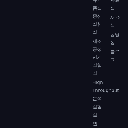
규제·
자료
품질
실
중심
새 소
실험
식
실
동영
제조·
상
공정
블로
연계
그
실험
실
High-
Throughput
분석
실험
실
연